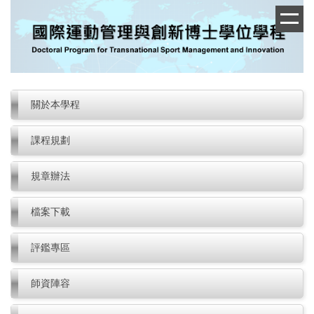
跳
到
主
要
內
容
區
關於本學程
課程規劃
規章辦法
檔案下載
評鑑專區
師資陣容