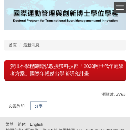
跳
到
主
要
內
容
區
首頁
最新消息
賀!!!本學程陳龍弘教授獲科技部「2030跨世代年輕學
者方案」國際年輕傑出學者研究計畫
瀏覽數:
2765
友善列印
分享
繁體
简体
English